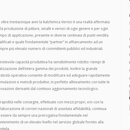
 oltre trentacinque anni la Italchimica Vernici è una realtà affermata
lla produzione di pitture, smalti e vernici di ogni genere e per ogni
mpo di applicazione, presente in diverse centinaia di punti vendita
alificati e quale fondamentale “partner” in affiancamento ad un
mpre più elevato numero di committenti pubblici ed industriali.
 notevole capacità produttiva ha sensibilmente ridotto i tempi di
alizzazione dell’intera gamma dei prodotti. Inoltre la grande
asticità operativa consente di modificare ed adeguare rapidamente
rmulazioni e metodi produttivi, in perfetto allineamento con tutte le
novazioni derivanti dal continuo aggiornamento tecnologico.
 rapidità nelle consegne, effettuate con mezzi propri, e/o con la
llaborazione di corrieri nazionali di assoluta affidabilità, continua
 essere da sempre una prerogativa fondamentale nel
ntenimento di un elevato livello nel servizio globale fornito alla
entela.