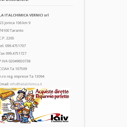
LA ITALCHIMICA VERNICI srl
SS Jonica 106 km 9
74100 Taranto
C.P. 2265
tel. 099.4751707
fax 099.4751727
P.IVA 02049650738
CCIAA Ta 107509
n.ro reg. imprese Ta 13094
Email:
info@laitalchimica.it