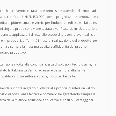
 Italchimica Vernici é stata tra le primissime aziende del settore ad
sersi certificata UNI EN ISO 9001 per la progettazione, produzione e
dita di pitture, smalti e vernici per l’industria, l’edilizia e il fai da te.
ni singola produzione viene testata e verificata sia in laboratorio e
a tramite applicazioni dirette allo scopo di prevenire eventuali, sia
re improbabili, difformità in fase di realizzazione del prodotto, per
rantire sempre la massima qualità e affidabilità del proprio
andard produttivo.
attenzione rivolta alla continua ricerca di soluzioni tecnologiche, ha
rtato la Italchimica Vernici ad essere da sempre altamente
petitiva in ogni settore: edilizia, industria, fai da te.
zienda é inoltre in grado di offrire alla propria clientela un valido
rvizio di consulenza tecnica e commerciale garantendo sempre la
cerca della migliore soluzione applicativa ai costi più vantaggiosi.