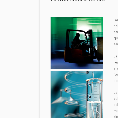
Da
ne
ca
qu
se
La
re
el
fo
in
La
co
ad
ma
cli