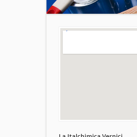
La Italchimica Vernici