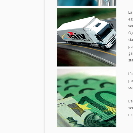
La
es
ven
Og
si
pu
ga
st
L’
po
com
L’a
se
ri