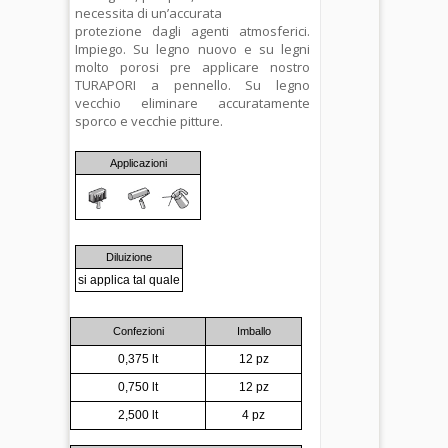
necessita di un’accurata
protezione dagli agenti atmosferici.
Impiego. Su legno nuovo e su legni
molto porosi pre applicare nostro
TURAPORI a pennello. Su legno
vecchio eliminare accuratamente
sporco e vecchie pitture.
Applicazioni
Diluizione
si applica tal quale
Confezioni
Imballo
0,375 lt
12 pz
0,750 lt
12 pz
2,500 lt
4 pz