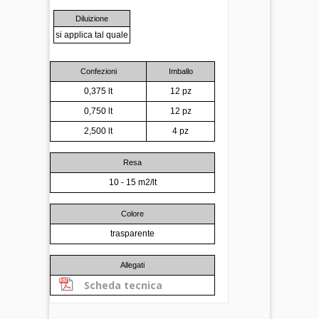
Diluizione
si applica tal quale
Confezioni
Imballo
0,375 lt
12 pz
0,750 lt
12 pz
2,500 lt
4 pz
Resa
10 - 15 m2/lt
Colore
trasparente
Allegati
Scheda tecnica