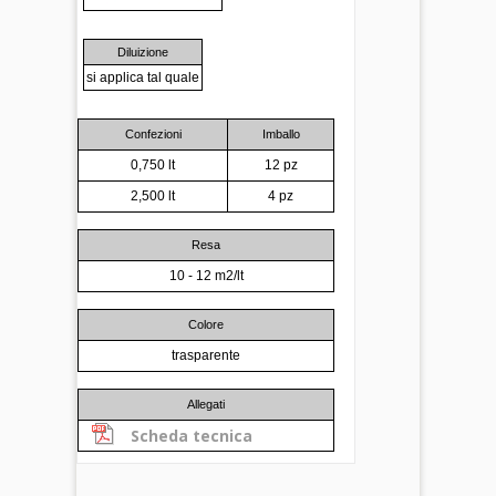
Diluizione
si applica tal quale
Confezioni
Imballo
0,750 lt
12 pz
2,500 lt
4 pz
Resa
10 - 12 m2/lt
Colore
trasparente
Allegati
Scheda tecnica