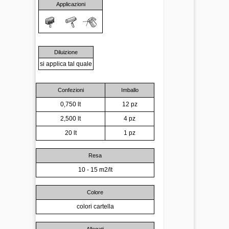
Applicazioni
Diluizione
si applica tal quale
Confezioni
Imballo
0,750 lt
12 pz
2,500 lt
4 pz
20 lt
1 pz
Resa
10 - 15 m2/lt
Colore
colori cartella