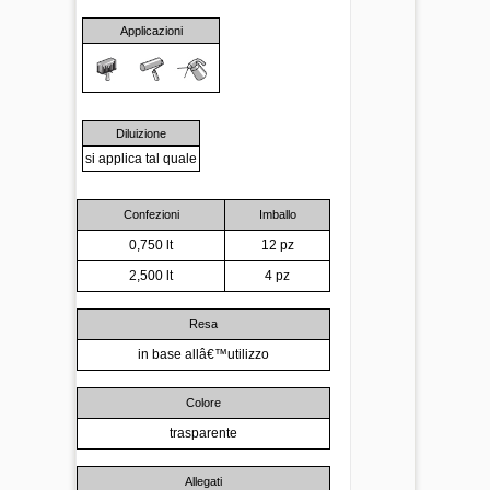
Applicazioni
Diluizione
si applica tal quale
Confezioni
Imballo
0,750 lt
12 pz
2,500 lt
4 pz
Resa
in base allâ€™utilizzo
Colore
trasparente
Allegati