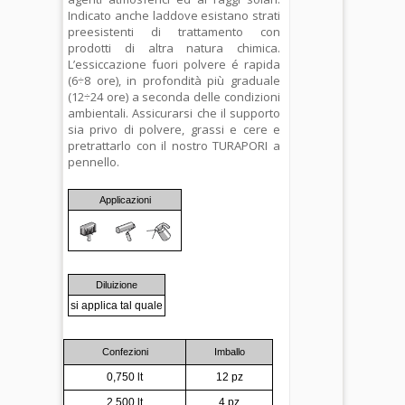
Indicato anche laddove esistano strati
preesistenti di trattamento con
prodotti di altra natura chimica.
L’essiccazione fuori polvere é rapida
(6÷8 ore), in profondità più graduale
(12÷24 ore) a seconda delle condizioni
ambientali. Assicurarsi che il supporto
sia privo di polvere, grassi e cere e
pretrattarlo con il nostro TURAPORI a
pennello.
Applicazioni
Diluizione
si applica tal quale
Confezioni
Imballo
0,750 lt
12 pz
2,500 lt
4 pz